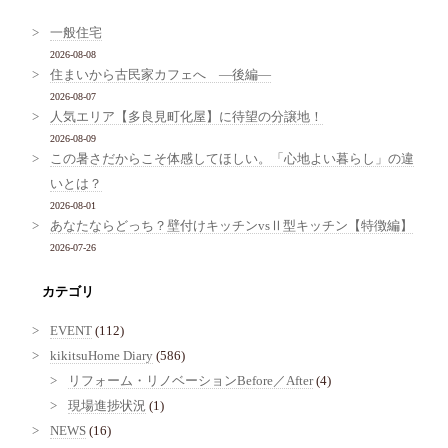
一般住宅
2026-08-08
住まいから古民家カフェへ ―後編―
2026-08-07
人気エリア【多良見町化屋】に待望の分譲地！
2026-08-09
この暑さだからこそ体感してほしい。「心地よい暮らし」の違
いとは？
2026-08-01
あなたならどっち？壁付けキッチンvsⅡ型キッチン【特徴編】
2026-07-26
カテゴリ
EVENT
(112)
kikitsuHome Diary
(586)
リフォーム・リノベーションBefore／After
(4)
現場進捗状況
(1)
NEWS
(16)