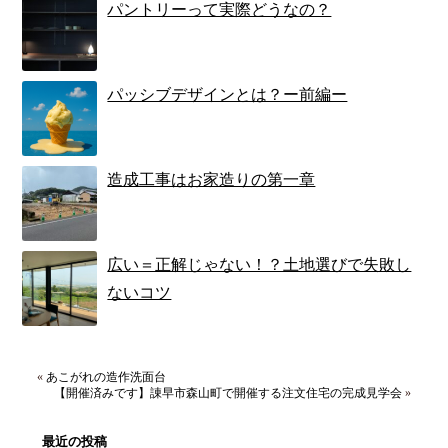
パントリーって実際どうなの？
パッシブデザインとは？ー前編ー
造成工事はお家造りの第一章
広い＝正解じゃない！？土地選びで失敗し
ないコツ
«
あこがれの造作洗面台
【開催済みです】諌早市森山町で開催する注文住宅の完成見学会
»
最近の投稿