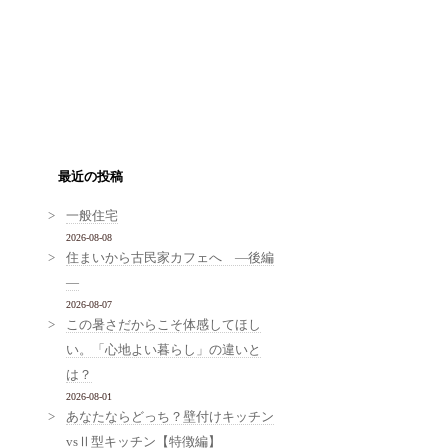
最近の投稿
一般住宅
2026-08-08
住まいから古民家カフェへ ―後編
―
2026-08-07
この暑さだからこそ体感してほし
い。「心地よい暮らし」の違いと
は？
2026-08-01
あなたならどっち？壁付けキッチン
vsⅡ型キッチン【特徴編】