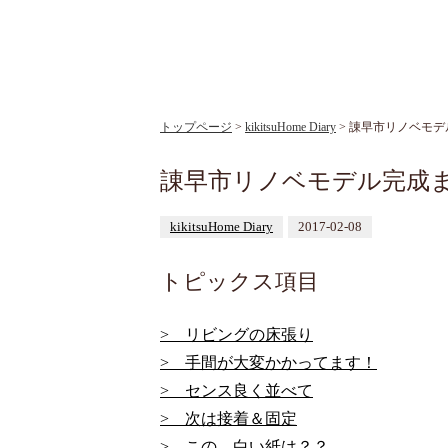
トップページ
>
kikitsuHome Diary
> 諌早市リノベモ
諌早市リノベモデル完成
kikitsuHome Diary
2017-02-08
トピックス項目
> リビングの床張り
> 手間が大変かかってます！
> センス良く並べて
> 次は接着＆固定
> この、白い紙は？？