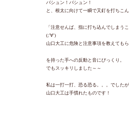
バシュン！バシュン！
と、根太に向けて一瞬で又釘を打ちこん
「注意せんば、指に打ち込んでしまうこ
(;’∀’)
山口大工に危険と注意事項を教えてもら
を持った手への反動と音にびっくり。
でもスッキリしました～～
私は一打一打、恐る恐る。。。でしたが
山口大工は手慣れたものです！