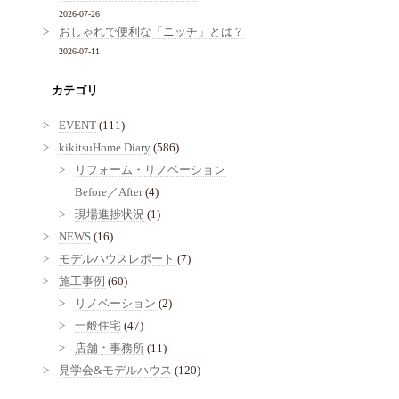
2026-07-26
おしゃれで便利な「ニッチ」とは？
2026-07-11
カテゴリ
EVENT
(111)
kikitsuHome Diary
(586)
リフォーム・リノベーション
Before／After
(4)
現場進捗状況
(1)
NEWS
(16)
モデルハウスレポート
(7)
施工事例
(60)
リノベーション
(2)
一般住宅
(47)
店舗・事務所
(11)
見学会&モデルハウス
(120)