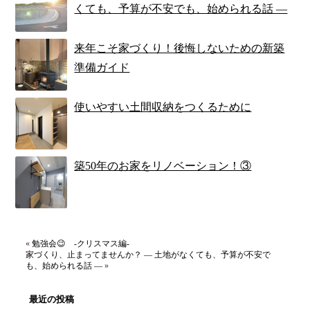
くても、予算が不安でも、始められる話 ―
来年こそ家づくり！後悔しないための新築
準備ガイド
使いやすい土間収納をつくるために
築50年のお家をリノベーション！③
«
勉強会😉 -クリスマス編-
家づくり、止まってませんか？ ― 土地がなくても、予算が不安で
も、始められる話 ―
»
最近の投稿