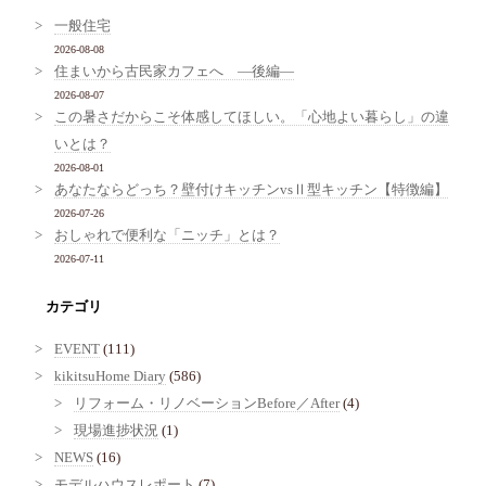
一般住宅
2026-08-08
住まいから古民家カフェへ ―後編―
2026-08-07
この暑さだからこそ体感してほしい。「心地よい暮らし」の違
いとは？
2026-08-01
あなたならどっち？壁付けキッチンvsⅡ型キッチン【特徴編】
2026-07-26
おしゃれで便利な「ニッチ」とは？
2026-07-11
カテゴリ
EVENT
(111)
kikitsuHome Diary
(586)
リフォーム・リノベーションBefore／After
(4)
現場進捗状況
(1)
NEWS
(16)
モデルハウスレポート
(7)