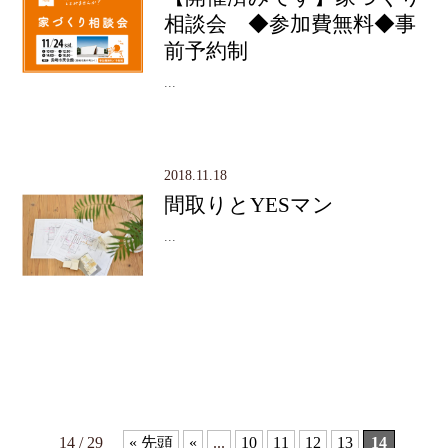
相談会 ◆参加費無料◆事
前予約制
...
2018.11.18
間取りとYESマン
...
14 / 29
« 先頭
«
...
10
11
12
13
14