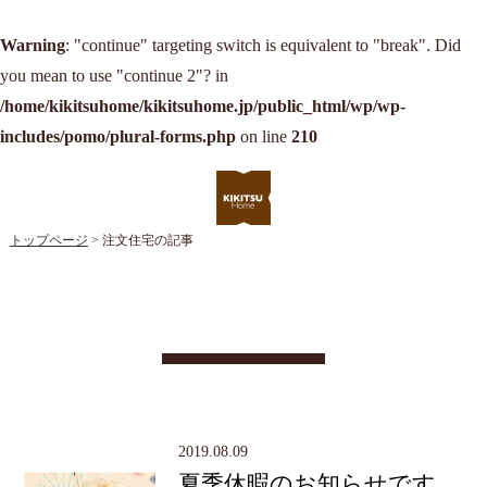
Warning
: "continue" targeting switch is equivalent to "break". Did
you mean to use "continue 2"? in
/home/kikitsuhome/kikitsuhome.jp/public_html/wp/wp-
includes/pomo/plural-forms.php
on line
210
トップページ
> 注文住宅の記事
2019.08.09
夏季休暇のお知らせです。