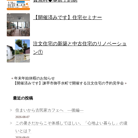
【開催済みです】住宅セミナー
注文住宅の新築と中古住宅のリノベーショ
ン①
«
年末年始休暇のお知らせ
【開催済みです】諫早市御手水町で開催する注文住宅の予約見学会
»
最近の投稿
住まいから古民家カフェへ ―後編―
2026-08-07
この暑さだからこそ体感してほしい。「心地よい暮らし」の違
いとは？
2026-08-01