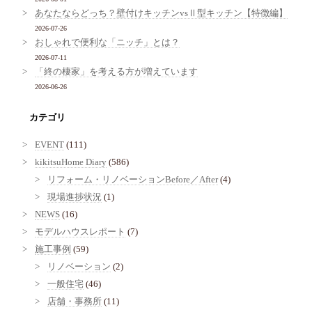
あなたならどっち？壁付けキッチンvsⅡ型キッチン【特徴編】
2026-07-26
おしゃれで便利な「ニッチ」とは？
2026-07-11
「終の棲家」を考える方が増えています
2026-06-26
カテゴリ
EVENT
(111)
kikitsuHome Diary
(586)
リフォーム・リノベーションBefore／After
(4)
現場進捗状況
(1)
NEWS
(16)
モデルハウスレポート
(7)
施工事例
(59)
リノベーション
(2)
一般住宅
(46)
店舗・事務所
(11)