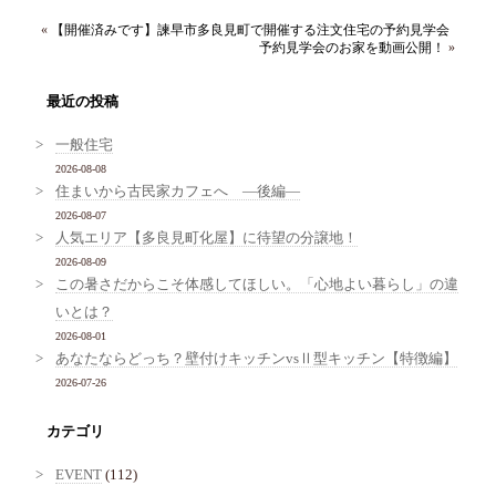
«
【開催済みです】諫早市多良見町で開催する注文住宅の予約見学会
予約見学会のお家を動画公開！
»
最近の投稿
一般住宅
2026-08-08
住まいから古民家カフェへ ―後編―
2026-08-07
人気エリア【多良見町化屋】に待望の分譲地！
2026-08-09
この暑さだからこそ体感してほしい。「心地よい暮らし」の違
いとは？
2026-08-01
あなたならどっち？壁付けキッチンvsⅡ型キッチン【特徴編】
2026-07-26
カテゴリ
EVENT
(112)