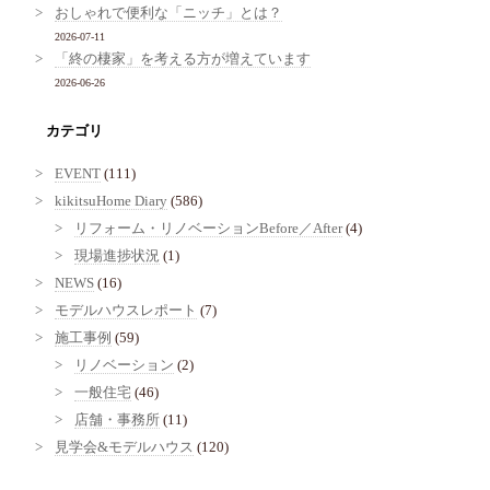
おしゃれで便利な「ニッチ」とは？
2026-07-11
「終の棲家」を考える方が増えています
2026-06-26
カテゴリ
EVENT
(111)
kikitsuHome Diary
(586)
リフォーム・リノベーションBefore／After
(4)
現場進捗状況
(1)
NEWS
(16)
モデルハウスレポート
(7)
施工事例
(59)
リノベーション
(2)
一般住宅
(46)
店舗・事務所
(11)
見学会&モデルハウス
(120)