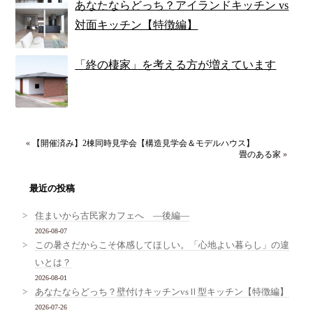
あなたならどっち？アイランドキッチン vs
対面キッチン【特徴編】
「終の棲家」を考える方が増えています
«
【開催済み】2棟同時見学会【構造見学会＆モデルハウス】
畳のある家
»
最近の投稿
住まいから古民家カフェへ ―後編―
2026-08-07
この暑さだからこそ体感してほしい。「心地よい暮らし」の違
いとは？
2026-08-01
あなたならどっち？壁付けキッチンvsⅡ型キッチン【特徴編】
2026-07-26