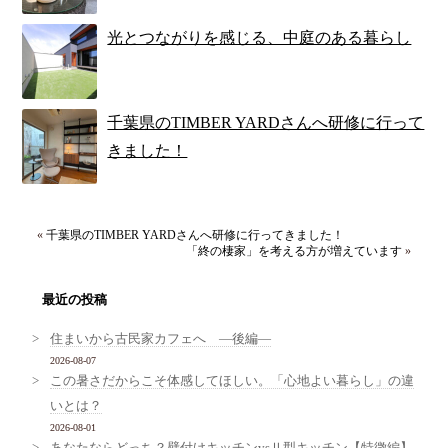
光とつながりを感じる、中庭のある暮らし
千葉県のTIMBER YARDさんへ研修に行って
きました！
«
千葉県のTIMBER YARDさんへ研修に行ってきました！
「終の棲家」を考える方が増えています
»
最近の投稿
住まいから古民家カフェへ ―後編―
2026-08-07
この暑さだからこそ体感してほしい。「心地よい暮らし」の違
いとは？
2026-08-01
あなたならどっち？壁付けキッチンvsⅡ型キッチン【特徴編】