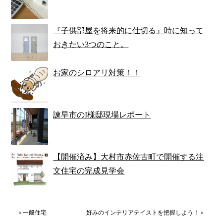
『子供部屋を将来的に仕切る』時に知って
おきたい3つのこと。
お家のシロアリ対策！！
諫早市のI様邸現場レポート
【開催済み】大村市赤佐古町で開催する注
文住宅の完成見学会
«
一般住宅
好みのインテリアテイストを把握しよう！
»