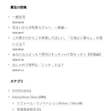
最近の投稿
一般住宅
2026-08-08
住まいから古民家カフェへ ―後編―
2026-08-07
この暑さだからこそ体感してほしい。「心地よい暮らし」の違
いとは？
2026-08-01
あなたならどっち？壁付けキッチンvsⅡ型キッチン【特徴編】
2026-07-26
おしゃれで便利な「ニッチ」とは？
2026-07-11
カテゴリ
EVENT
(111)
kikitsuHome Diary
(586)
リフォーム・リノベーションBefore／After
(4)
現場進捗状況
(1)