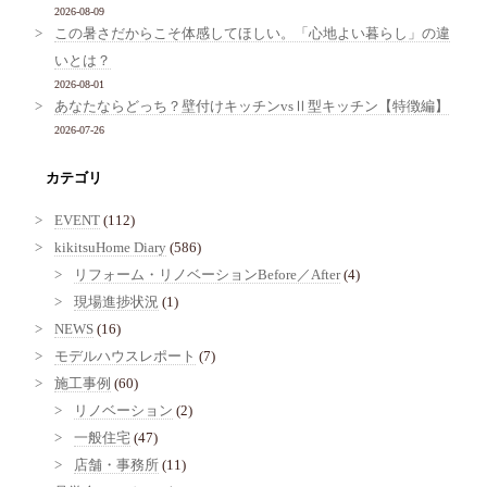
2026-08-09
この暑さだからこそ体感してほしい。「心地よい暮らし」の違
いとは？
2026-08-01
あなたならどっち？壁付けキッチンvsⅡ型キッチン【特徴編】
2026-07-26
カテゴリ
EVENT
(112)
kikitsuHome Diary
(586)
リフォーム・リノベーションBefore／After
(4)
現場進捗状況
(1)
NEWS
(16)
モデルハウスレポート
(7)
施工事例
(60)
リノベーション
(2)
一般住宅
(47)
店舗・事務所
(11)