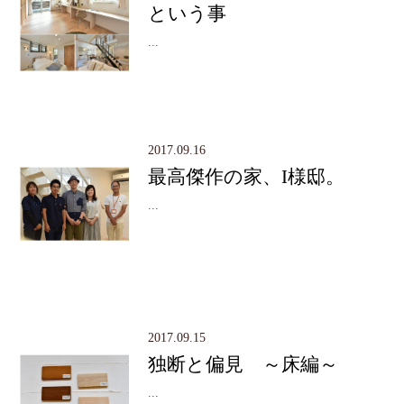
という事
...
2017.09.16
最高傑作の家、I様邸。
...
2017.09.15
独断と偏見 ～床編～
...